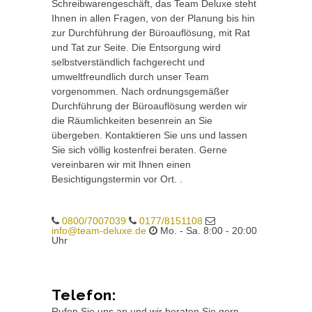
Schreibwarengeschäft, das Team Deluxe steht
Ihnen in allen Fragen, von der Planung bis hin
zur Durchführung der Büroauflösung, mit Rat
und Tat zur Seite. Die Entsorgung wird
selbstverständlich fachgerecht und
umweltfreundlich durch unser Team
vorgenommen. Nach ordnungsgemäßer
Durchführung der Büroauflösung werden wir
die Räumlichkeiten besenrein an Sie
übergeben. Kontaktieren Sie uns und lassen
Sie sich völlig kostenfrei beraten. Gerne
vereinbaren wir mit Ihnen einen
Besichtigungstermin vor Ort. .
0800/7007039
0177/8151108
info@team-deluxe.de
Mo. - Sa. 8:00 - 20:00
Uhr
Telefon:
Rufen Sie uns an und wir beraten Sie gern