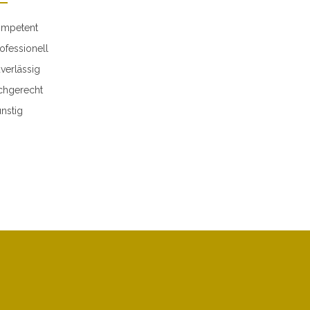
mpetent
ofessionell
verlässig
chgerecht
nstig