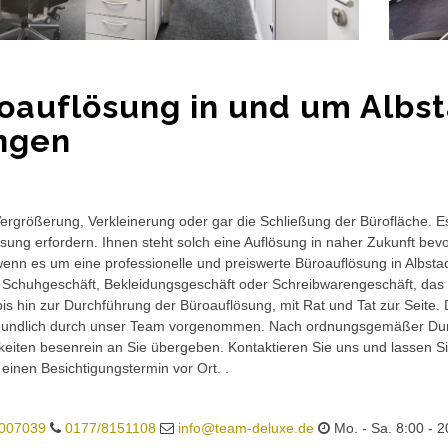
oauflösung in und um Albs
ngen
rgrößerung, Verkleinerung oder gar die Schließung der Bürofläche. E
sung erfordern. Ihnen steht solch eine Auflösung in naher Zukunft bev
wenn es um eine professionelle und preiswerte Büroauflösung in Albstad
 Schuhgeschäft, Bekleidungsgeschäft oder Schreibwarengeschäft, das 
is hin zur Durchführung der Büroauflösung, mit Rat und Tat zur Seite.
eundlich durch unser Team vorgenommen. Nach ordnungsgemäßer Durc
eiten besenrein an Sie übergeben. Kontaktieren Sie uns und lassen Sie
 einen Besichtigungstermin vor Ort. .
007039
0177/8151108
info@team-deluxe.de
Mo. - Sa. 8:00 - 2