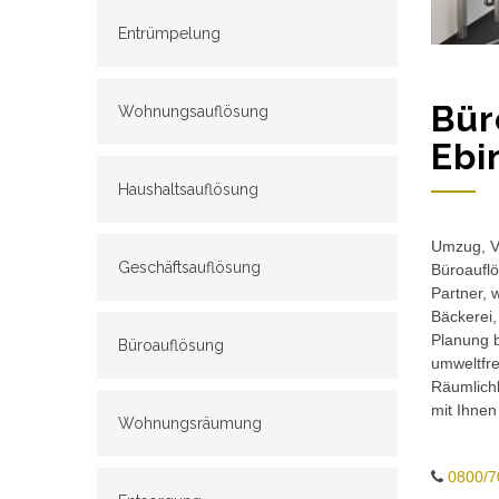
Entrümpelung
Bür
Wohnungsauflösung
Ebi
Haushaltsauflösung
Umzug, Ve
Geschäftsauflösung
Büroauflö
Partner, 
Bäckerei,
Planung b
Büroauflösung
umweltfr
Räumlichk
mit Ihnen
Wohnungsräumung
0800/7