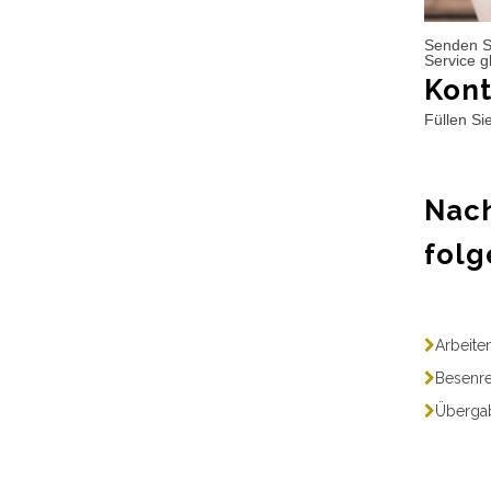
Senden S
Service g
Kont
Füllen Si
Nach
folg
Arbeite
Besenre
Übergab