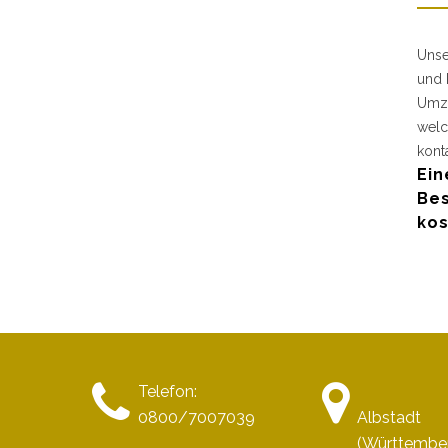
Unse
und 
Umzu
welc
kont
Ein
Bes
kos
Telefon:
0800/7007039
Albstadt
(Württembe