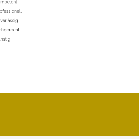
mpetent
ofessionell
verlässig
chgerecht
nstig