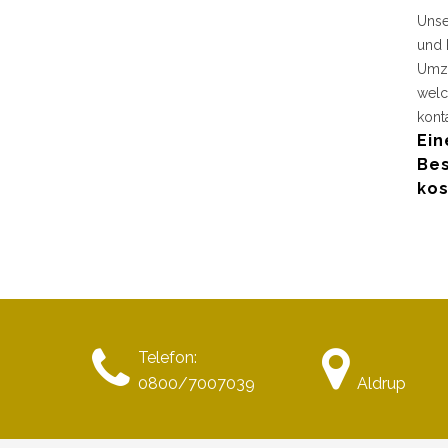
Unse
und 
Umzu
welc
kont
Ein
Bes
kos
Telefon:
0800/7007039
Aldrup