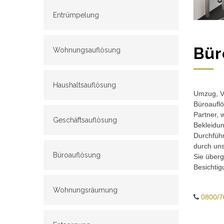
Entrümpelung
Bür
Wohnungsauflösung
Haushaltsauflösung
Umzug, Ve
Büroauflö
Partner, 
Geschäftsauflösung
Bekleidun
Durchführ
durch un
Büroauflösung
Sie überg
Besichtig
Wohnungsräumung
0800/7