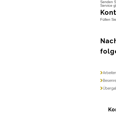
Senden S
Service g
Kont
Füllen Si
Nach
folg
Arbeite
Besenre
Übergab
Ko