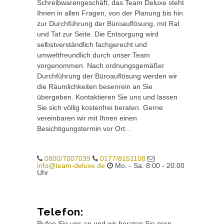
Schreibwarengeschäft, das Team Deluxe steht
Ihnen in allen Fragen, von der Planung bis hin
zur Durchführung der Büroauflösung, mit Rat
und Tat zur Seite. Die Entsorgung wird
selbstverständlich fachgerecht und
umweltfreundlich durch unser Team
vorgenommen. Nach ordnungsgemäßer
Durchführung der Büroauflösung werden wir
die Räumlichkeiten besenrein an Sie
übergeben. Kontaktieren Sie uns und lassen
Sie sich völlig kostenfrei beraten. Gerne
vereinbaren wir mit Ihnen einen
Besichtigungstermin vor Ort. .
0800/7007039
0177/8151108
info@team-deluxe.de
Mo. - Sa. 8:00 - 20:00
Uhr
Telefon:
Rufen Sie uns an und wir beraten Sie gern