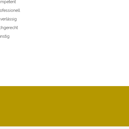
mpetent
ofessionell
verlässig
chgerecht
nstig