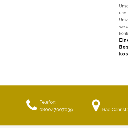
Unse
und 
Umzu
welc
kont
Ein
Bes
kos
Telefon:
0800/7007039
Bad Cannsta