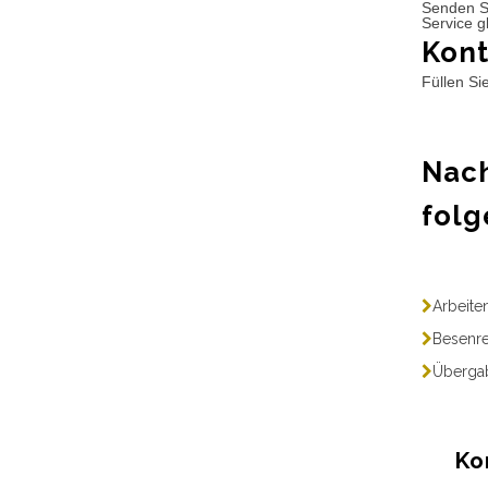
Senden S
Service g
Kont
Füllen Si
Nach
folg
Arbeite
Besenre
Übergab
Ko