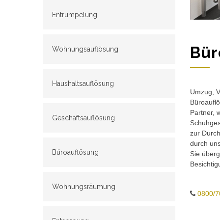
Entrümpelung
Bür
Wohnungsauflösung
Haushaltsauflösung
Umzug, Ve
Büroauflö
Partner, 
Geschäftsauflösung
Schuhgesc
zur Durch
durch un
Büroauflösung
Sie überg
Besichtig
Wohnungsräumung
0800/7