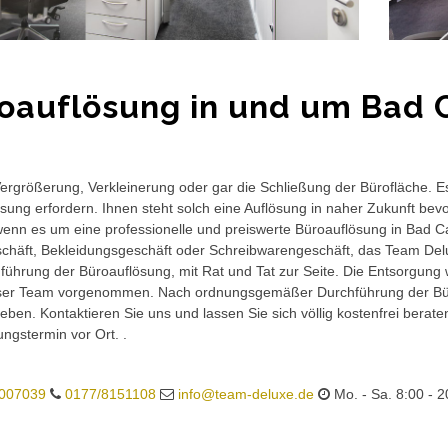
oauflösung in und um Bad 
rgrößerung, Verkleinerung oder gar die Schließung der Bürofläche. E
sung erfordern. Ihnen steht solch eine Auflösung in naher Zukunft bev
wenn es um eine professionelle und preiswerte Büroauflösung in Bad Can
häft, Bekleidungsgeschäft oder Schreibwarengeschäft, das Team Delux
führung der Büroauflösung, mit Rat und Tat zur Seite. Die Entsorgung 
ser Team vorgenommen. Nach ordnungsgemäßer Durchführung der Büro
eben. Kontaktieren Sie uns und lassen Sie sich völlig kostenfrei berat
ungstermin vor Ort. .
007039
0177/8151108
info@team-deluxe.de
Mo. - Sa. 8:00 - 2