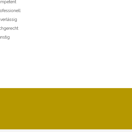
mpetent
ofessionell
verlässig
chgerecht
nstig