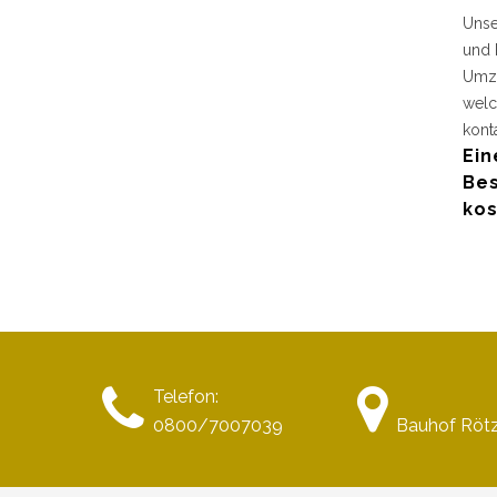
Unse
und 
Umzu
welc
kont
Ein
Bes
kos
Telefon:
0800/7007039
Bauhof Röt