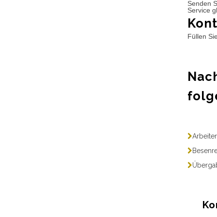
Senden S
Service g
Kont
Füllen Si
Nach
folg
Arbeite
Besenre
Übergab
Ko