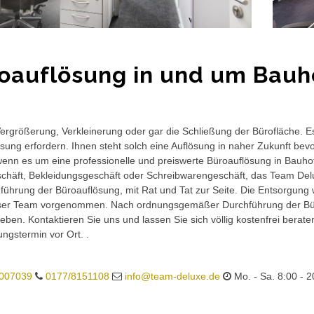
oauflösung in und um Bauh
rgrößerung, Verkleinerung oder gar die Schließung der Bürofläche. E
sung erfordern. Ihnen steht solch eine Auflösung in naher Zukunft bev
wenn es um eine professionelle und preiswerte Büroauflösung in Bauhof 
häft, Bekleidungsgeschäft oder Schreibwarengeschäft, das Team Delux
führung der Büroauflösung, mit Rat und Tat zur Seite. Die Entsorgung 
ser Team vorgenommen. Nach ordnungsgemäßer Durchführung der Büro
eben. Kontaktieren Sie uns und lassen Sie sich völlig kostenfrei berat
ungstermin vor Ort. .
007039
0177/8151108
info@team-deluxe.de
Mo. - Sa. 8:00 - 2