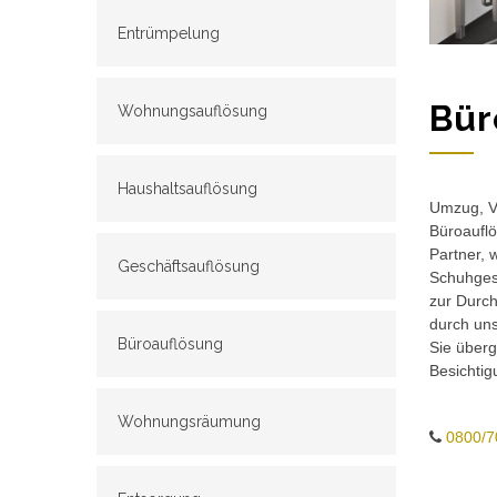
Entrümpelung
Bür
Wohnungsauflösung
Haushaltsauflösung
Umzug, Ve
Büroauflö
Partner, 
Geschäftsauflösung
Schuhgesc
zur Durch
durch un
Büroauflösung
Sie überg
Besichtig
Wohnungsräumung
0800/7