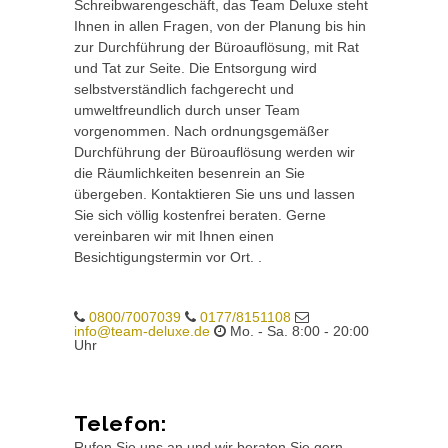
Schreibwarengeschäft, das Team Deluxe steht
Ihnen in allen Fragen, von der Planung bis hin
zur Durchführung der Büroauflösung, mit Rat
und Tat zur Seite. Die Entsorgung wird
selbstverständlich fachgerecht und
umweltfreundlich durch unser Team
vorgenommen. Nach ordnungsgemäßer
Durchführung der Büroauflösung werden wir
die Räumlichkeiten besenrein an Sie
übergeben. Kontaktieren Sie uns und lassen
Sie sich völlig kostenfrei beraten. Gerne
vereinbaren wir mit Ihnen einen
Besichtigungstermin vor Ort. .
0800/7007039
0177/8151108
info@team-deluxe.de
Mo. - Sa. 8:00 - 20:00
Uhr
Telefon:
Rufen Sie uns an und wir beraten Sie gern