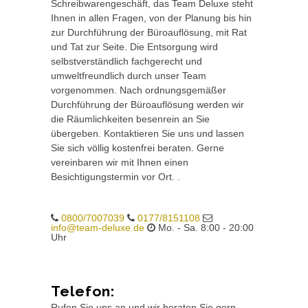
Schreibwarengeschäft, das Team Deluxe steht
Ihnen in allen Fragen, von der Planung bis hin
zur Durchführung der Büroauflösung, mit Rat
und Tat zur Seite. Die Entsorgung wird
selbstverständlich fachgerecht und
umweltfreundlich durch unser Team
vorgenommen. Nach ordnungsgemäßer
Durchführung der Büroauflösung werden wir
die Räumlichkeiten besenrein an Sie
übergeben. Kontaktieren Sie uns und lassen
Sie sich völlig kostenfrei beraten. Gerne
vereinbaren wir mit Ihnen einen
Besichtigungstermin vor Ort. .
0800/7007039
0177/8151108
info@team-deluxe.de
Mo. - Sa. 8:00 - 20:00
Uhr
Telefon:
Rufen Sie uns an und wir beraten Sie gern