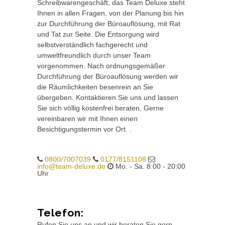
Schreibwarengeschäft, das Team Deluxe steht
Ihnen in allen Fragen, von der Planung bis hin
zur Durchführung der Büroauflösung, mit Rat
und Tat zur Seite. Die Entsorgung wird
selbstverständlich fachgerecht und
umweltfreundlich durch unser Team
vorgenommen. Nach ordnungsgemäßer
Durchführung der Büroauflösung werden wir
die Räumlichkeiten besenrein an Sie
übergeben. Kontaktieren Sie uns und lassen
Sie sich völlig kostenfrei beraten. Gerne
vereinbaren wir mit Ihnen einen
Besichtigungstermin vor Ort. .
0800/7007039
0177/8151108
info@team-deluxe.de
Mo. - Sa. 8:00 - 20:00
Uhr
Telefon:
Rufen Sie uns an und wir beraten Sie gern