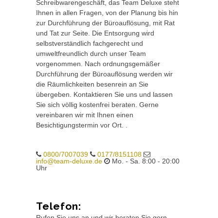
Schreibwarengeschäft, das Team Deluxe steht
Ihnen in allen Fragen, von der Planung bis hin
zur Durchführung der Büroauflösung, mit Rat
und Tat zur Seite. Die Entsorgung wird
selbstverständlich fachgerecht und
umweltfreundlich durch unser Team
vorgenommen. Nach ordnungsgemäßer
Durchführung der Büroauflösung werden wir
die Räumlichkeiten besenrein an Sie
übergeben. Kontaktieren Sie uns und lassen
Sie sich völlig kostenfrei beraten. Gerne
vereinbaren wir mit Ihnen einen
Besichtigungstermin vor Ort. .
0800/7007039
0177/8151108
info@team-deluxe.de
Mo. - Sa. 8:00 - 20:00
Uhr
Telefon:
Rufen Sie uns an und wir beraten Sie gern