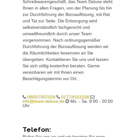
Schreibwarengeschäft, das Team Deluxe steht
Ihnen in allen Fragen, von der Planung bis hin
zur Durchführung der Büroauflösung, mit Rat
und Tat zur Seite. Die Entsorgung wird
selbstverständlich fachgerecht und
umweltfreundlich durch unser Team
vorgenommen. Nach ordnungsgemäßer
Durchführung der Büroauflösung werden wir
die Räumlichkeiten besenrein an Sie
übergeben. Kontaktieren Sie uns und lassen
Sie sich völlig kostenfrei beraten. Gerne
vereinbaren wir mit Ihnen einen
Besichtigungstermin vor Ort. .
0800/7007039
0177/8151108
info@team-deluxe.de
Mo. - Sa. 8:00 - 20:00
Uhr
Telefon:
Rufen Sie uns an und wir beraten Sie gern