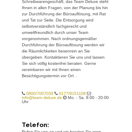
Schreibwarengeschäft, das Team Deluxe steht
Ihnen in allen Fragen, von der Planung bis hin
zur Durchführung der Büroauflösung, mit Rat
und Tat zur Seite. Die Entsorgung wird
selbstverständlich fachgerecht und
umweltfreundlich durch unser Team
vorgenommen. Nach ordnungsgemäßer
Durchführung der Büroauflösung werden wir
die Räumlichkeiten besenrein an Sie
übergeben. Kontaktieren Sie uns und lassen
Sie sich völlig kostenfrei beraten. Gerne
vereinbaren wir mit Ihnen einen
Besichtigungstermin vor Ort. .
0800/7007039
0177/8151108
info@team-deluxe.de
Mo. - Sa. 8:00 - 20:00
Uhr
Telefon:
Rufen Sie uns an und wir beraten Sie gern