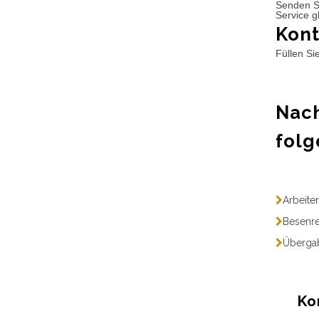
Senden S
Service g
Kont
Füllen Si
Nach
folg
Arbeite
Besenre
Übergab
Ko