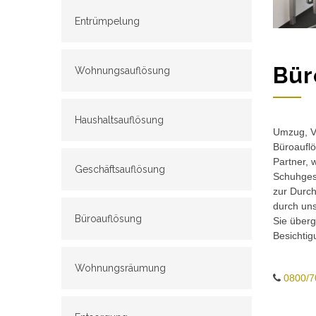
Entrümpelung
Bür
Wohnungsauflösung
Haushaltsauflösung
Umzug, Ve
Büroauflö
Partner, 
Geschäftsauflösung
Schuhgesc
zur Durch
durch un
Büroauflösung
Sie überg
Besichtig
Wohnungsräumung
0800/7