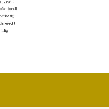
mpetent
ofessionell
verlässig
chgerecht
nstig