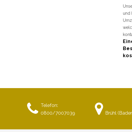
Unse
und 
Umzu
welc
kont
Ein
Bes
kos
Telefon:
0800/7007039
Brühl (Bade