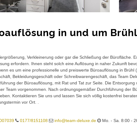
oauflösung in und um Brühl
rgrößerung, Verkleinerung oder gar die Schließung der Bürofläche. E
sung erfordern. Ihnen steht solch eine Auflösung in naher Zukunft bev
wenn es um eine professionelle und preiswerte Büroauflösung in Brühl (
häft, Bekleidungsgeschäft oder Schreibwarengeschäft, das Team Delux
führung der Büroauflösung, mit Rat und Tat zur Seite. Die Entsorgung 
ser Team vorgenommen. Nach ordnungsgemäßer Durchführung der Büro
eben. Kontaktieren Sie uns und lassen Sie sich völlig kostenfrei berat
ungstermin vor Ort. .
007039
0177/8151108
info@team-deluxe.de
Mo. - Sa. 8:00 - 2