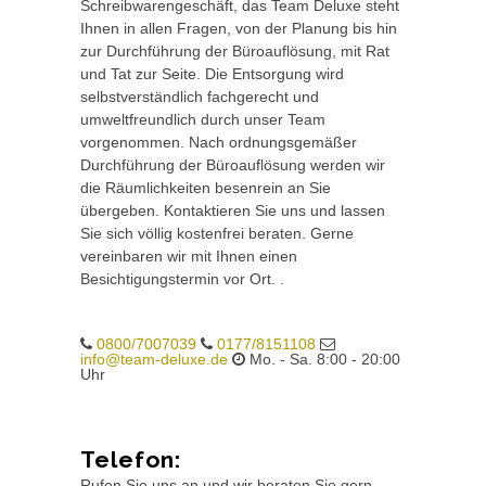
Schreibwarengeschäft, das Team Deluxe steht
Ihnen in allen Fragen, von der Planung bis hin
zur Durchführung der Büroauflösung, mit Rat
und Tat zur Seite. Die Entsorgung wird
selbstverständlich fachgerecht und
umweltfreundlich durch unser Team
vorgenommen. Nach ordnungsgemäßer
Durchführung der Büroauflösung werden wir
die Räumlichkeiten besenrein an Sie
übergeben. Kontaktieren Sie uns und lassen
Sie sich völlig kostenfrei beraten. Gerne
vereinbaren wir mit Ihnen einen
Besichtigungstermin vor Ort. .
0800/7007039
0177/8151108
info@team-deluxe.de
Mo. - Sa. 8:00 - 20:00
Uhr
Telefon:
Rufen Sie uns an und wir beraten Sie gern