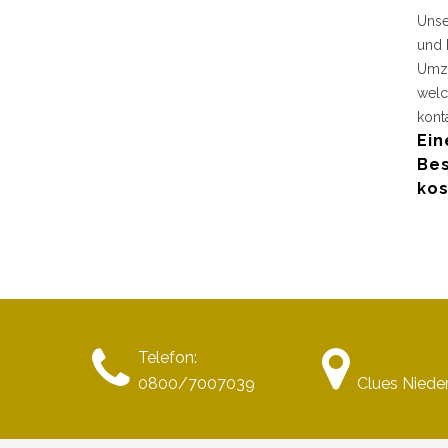
Unse
und 
Umzu
welc
kont
Ein
Bes
kos
Telefon:
0800/7007039
Clues Niede