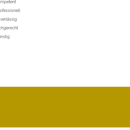
mpetent
ofessionell
verlässig
chgerecht
nstig