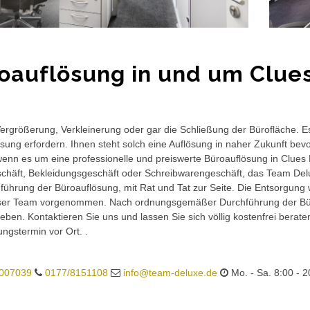
oauflösung in und um Clue
rgrößerung, Verkleinerung oder gar die Schließung der Bürofläche. E
sung erfordern. Ihnen steht solch eine Auflösung in naher Zukunft bev
wenn es um eine professionelle und preiswerte Büroauflösung in Clues N
häft, Bekleidungsgeschäft oder Schreibwarengeschäft, das Team Delux
führung der Büroauflösung, mit Rat und Tat zur Seite. Die Entsorgung 
ser Team vorgenommen. Nach ordnungsgemäßer Durchführung der Büro
eben. Kontaktieren Sie uns und lassen Sie sich völlig kostenfrei berat
ungstermin vor Ort. .
007039
0177/8151108
info@team-deluxe.de
Mo. - Sa. 8:00 - 2