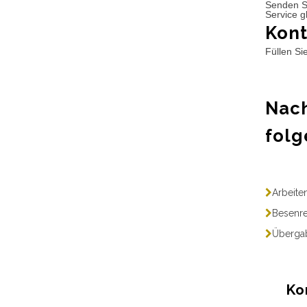
Senden S
Service g
Kont
Füllen Si
Nach
folg
Arbeite
Besenre
Übergab
Ko