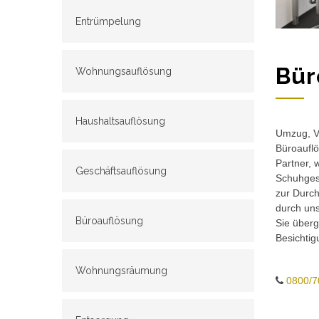
Entrümpelung
Bür
Wohnungsauflösung
Haushaltsauflösung
Umzug, Ve
Büroauflö
Partner, 
Geschäftsauflösung
Schuhgesc
zur Durch
durch un
Büroauflösung
Sie überg
Besichtig
Wohnungsräumung
0800/7