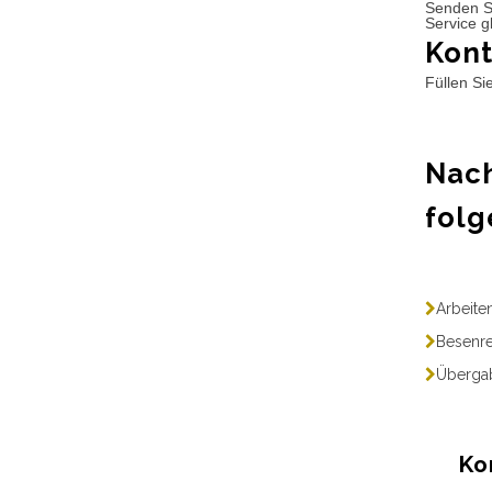
Senden S
Service g
Kont
Füllen Si
Nach
folg
Arbeite
Besenre
Übergab
Ko