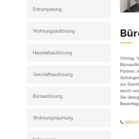
Entrümpelung
Bür
Wohnungsauflösung
Haushaltsauflösung
Umzug, Ve
Büroauflö
Partner, 
Geschäftsauflösung
Schuhgesc
zur Durch
durch un
Büroauflösung
Sie überg
Besichtig
Wohnungsräumung
0800/7