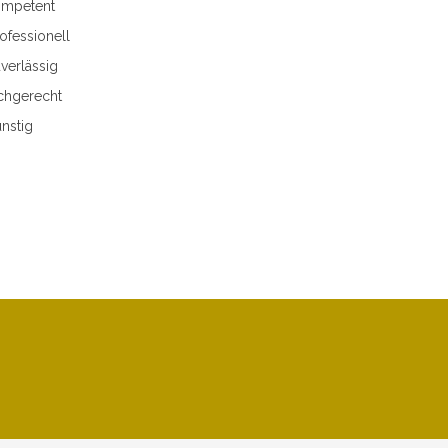
mpetent
ofessionell
verlässig
chgerecht
nstig