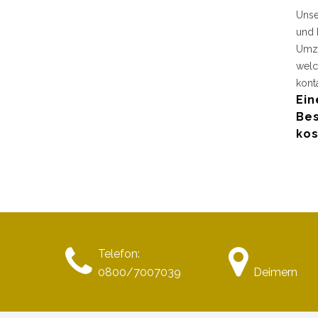
Unse
und 
Umzu
welc
kont
Ein
Bes
kos
Telefon:
0800/7007039
Deimern