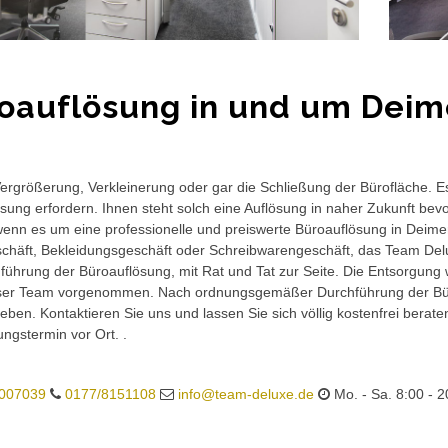
oauflösung in und um Deim
rgrößerung, Verkleinerung oder gar die Schließung der Bürofläche. E
sung erfordern. Ihnen steht solch eine Auflösung in naher Zukunft bev
wenn es um eine professionelle und preiswerte Büroauflösung in Deimern
häft, Bekleidungsgeschäft oder Schreibwarengeschäft, das Team Delux
führung der Büroauflösung, mit Rat und Tat zur Seite. Die Entsorgung 
ser Team vorgenommen. Nach ordnungsgemäßer Durchführung der Büro
eben. Kontaktieren Sie uns und lassen Sie sich völlig kostenfrei berat
ungstermin vor Ort. .
007039
0177/8151108
info@team-deluxe.de
Mo. - Sa. 8:00 - 2