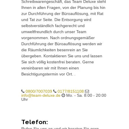
Schreibwarengeschäft, das Team Deluxe steht
Ihnen in allen Fragen, von der Planung bis hin
zur Durchführung der Büroauflösung, mit Rat
und Tat zur Seite. Die Entsorgung wird
selbstverständlich fachgerecht und
umweltfreundlich durch unser Team
vorgenommen. Nach ordnungsgemäßer
Durchführung der Büroauflösung werden wir
die Räumlichkeiten besenrein an Sie
übergeben. Kontaktieren Sie uns und lassen
Sie sich völlig kostenfrei beraten. Gerne
vereinbaren wir mit Ihnen einen
Besichtigungstermin vor Ort. .
0800/7007039
0177/8151108
info@team-deluxe.de
Mo. - Sa. 8:00 - 20:00
Uhr
Telefon:
Rufen Sie uns an und wir beraten Sie gern