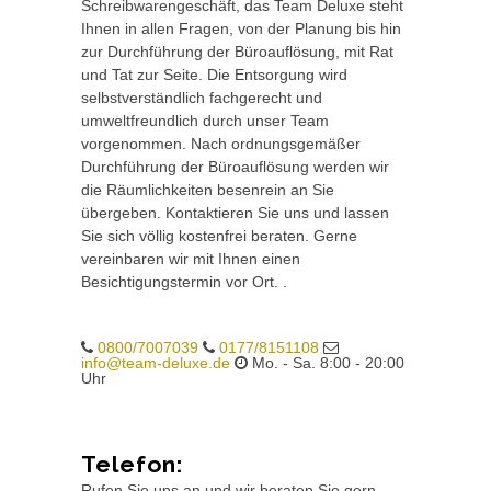
Schreibwarengeschäft, das Team Deluxe steht
Ihnen in allen Fragen, von der Planung bis hin
zur Durchführung der Büroauflösung, mit Rat
und Tat zur Seite. Die Entsorgung wird
selbstverständlich fachgerecht und
umweltfreundlich durch unser Team
vorgenommen. Nach ordnungsgemäßer
Durchführung der Büroauflösung werden wir
die Räumlichkeiten besenrein an Sie
übergeben. Kontaktieren Sie uns und lassen
Sie sich völlig kostenfrei beraten. Gerne
vereinbaren wir mit Ihnen einen
Besichtigungstermin vor Ort. .
0800/7007039
0177/8151108
info@team-deluxe.de
Mo. - Sa. 8:00 - 20:00
Uhr
Telefon:
Rufen Sie uns an und wir beraten Sie gern