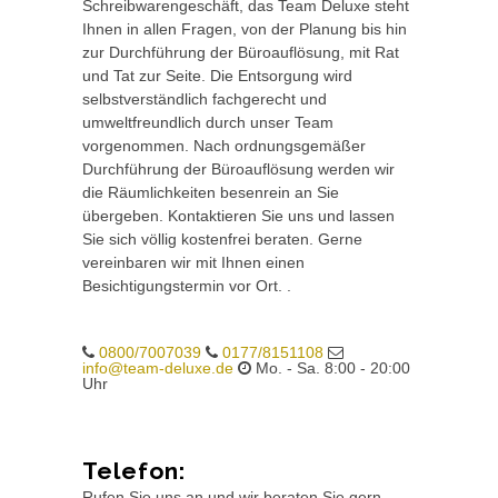
Schreibwarengeschäft, das Team Deluxe steht
Ihnen in allen Fragen, von der Planung bis hin
zur Durchführung der Büroauflösung, mit Rat
und Tat zur Seite. Die Entsorgung wird
selbstverständlich fachgerecht und
umweltfreundlich durch unser Team
vorgenommen. Nach ordnungsgemäßer
Durchführung der Büroauflösung werden wir
die Räumlichkeiten besenrein an Sie
übergeben. Kontaktieren Sie uns und lassen
Sie sich völlig kostenfrei beraten. Gerne
vereinbaren wir mit Ihnen einen
Besichtigungstermin vor Ort. .
0800/7007039
0177/8151108
info@team-deluxe.de
Mo. - Sa. 8:00 - 20:00
Uhr
Telefon:
Rufen Sie uns an und wir beraten Sie gern