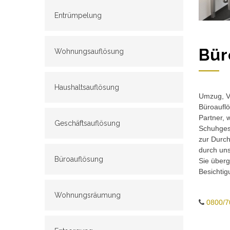
Entrümpelung
Bür
Wohnungsauflösung
Haushaltsauflösung
Umzug, Ve
Büroauflö
Partner, 
Geschäftsauflösung
Schuhgesc
zur Durch
durch un
Büroauflösung
Sie überg
Besichtig
Wohnungsräumung
0800/7