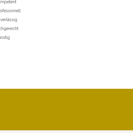
mpetent
ofessionell
verlässig
chgerecht
nstig