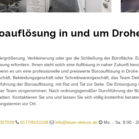
oauflösung in und um Drohe
rgrößerung, Verkleinerung oder gar die Schließung der Bürofläche. E
sung erfordern. Ihnen steht solch eine Auflösung in naher Zukunft bev
wenn es um eine professionelle und preiswerte Büroauflösung in Drohe K
häft, Bekleidungsgeschäft oder Schreibwarengeschäft, das Team Delux
führung der Büroauflösung, mit Rat und Tat zur Seite. Die Entsorgung 
ser Team vorgenommen. Nach ordnungsgemäßer Durchführung der Büro
eben. Kontaktieren Sie uns und lassen Sie sich völlig kostenfrei berat
ungstermin vor Ort. .
007039
0177/8151108
info@team-deluxe.de
Mo. - Sa. 8:00 - 2