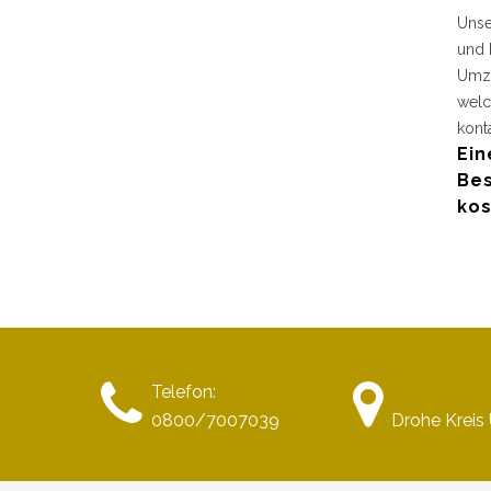
Unse
und 
Umzu
welc
kont
Ein
Bes
kos
Telefon:
0800/7007039
Drohe Kreis