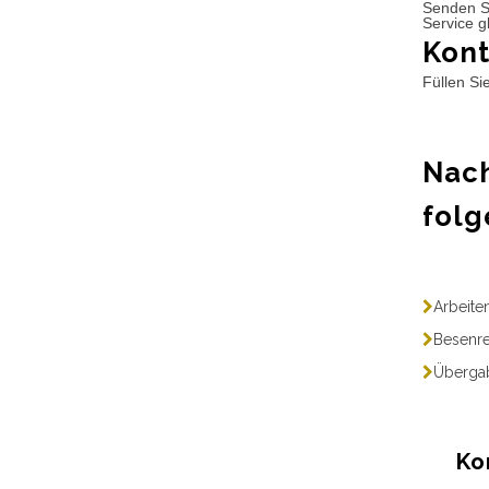
Senden S
Service g
Kont
Füllen Si
Nach
folg
Arbeite
Besenre
Übergab
Ko