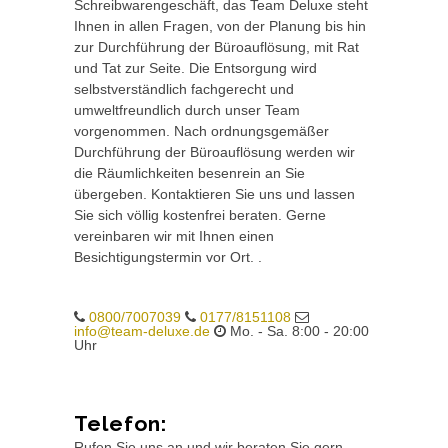
Schreibwarengeschäft, das Team Deluxe steht
Ihnen in allen Fragen, von der Planung bis hin
zur Durchführung der Büroauflösung, mit Rat
und Tat zur Seite. Die Entsorgung wird
selbstverständlich fachgerecht und
umweltfreundlich durch unser Team
vorgenommen. Nach ordnungsgemäßer
Durchführung der Büroauflösung werden wir
die Räumlichkeiten besenrein an Sie
übergeben. Kontaktieren Sie uns und lassen
Sie sich völlig kostenfrei beraten. Gerne
vereinbaren wir mit Ihnen einen
Besichtigungstermin vor Ort. .
0800/7007039
0177/8151108
info@team-deluxe.de
Mo. - Sa. 8:00 - 20:00
Uhr
Telefon:
Rufen Sie uns an und wir beraten Sie gern