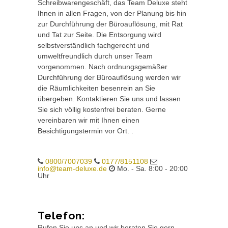
Schreibwarengeschäft, das Team Deluxe steht
Ihnen in allen Fragen, von der Planung bis hin
zur Durchführung der Büroauflösung, mit Rat
und Tat zur Seite. Die Entsorgung wird
selbstverständlich fachgerecht und
umweltfreundlich durch unser Team
vorgenommen. Nach ordnungsgemäßer
Durchführung der Büroauflösung werden wir
die Räumlichkeiten besenrein an Sie
übergeben. Kontaktieren Sie uns und lassen
Sie sich völlig kostenfrei beraten. Gerne
vereinbaren wir mit Ihnen einen
Besichtigungstermin vor Ort. .
0800/7007039
0177/8151108
info@team-deluxe.de
Mo. - Sa. 8:00 - 20:00
Uhr
Telefon:
Rufen Sie uns an und wir beraten Sie gern