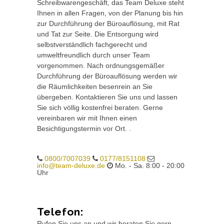
Schreibwarengeschäft, das Team Deluxe steht
Ihnen in allen Fragen, von der Planung bis hin
zur Durchführung der Büroauflösung, mit Rat
und Tat zur Seite. Die Entsorgung wird
selbstverständlich fachgerecht und
umweltfreundlich durch unser Team
vorgenommen. Nach ordnungsgemäßer
Durchführung der Büroauflösung werden wir
die Räumlichkeiten besenrein an Sie
übergeben. Kontaktieren Sie uns und lassen
Sie sich völlig kostenfrei beraten. Gerne
vereinbaren wir mit Ihnen einen
Besichtigungstermin vor Ort. .
0800/7007039
0177/8151108
info@team-deluxe.de
Mo. - Sa. 8:00 - 20:00
Uhr
Telefon:
Rufen Sie uns an und wir beraten Sie gern