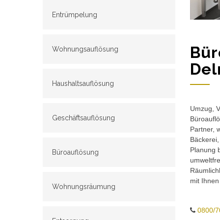
Entrümpelung
Bür
Wohnungsauflösung
Del
Haushaltsauflösung
Umzug, Ve
Geschäftsauflösung
Büroauflö
Partner, 
Bäckerei,
Planung b
Büroauflösung
umweltfr
Räumlichk
mit Ihnen
Wohnungsräumung
0800/7