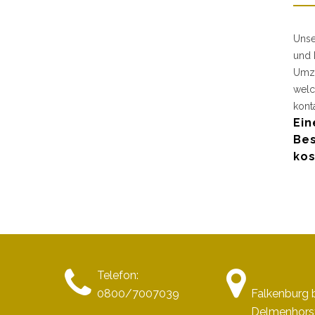
Unse
und 
Umzu
welc
kont
Ein
Bes
kos
Telefon:
0800/7007039
Falkenburg 
Delmenhors