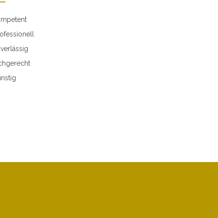
mpetent
ofessionell
verlässig
chgerecht
nstig