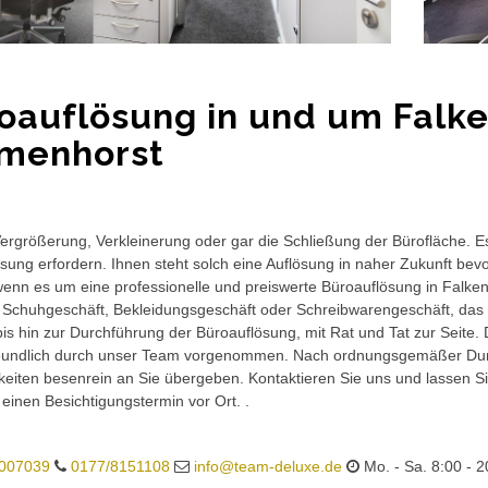
oauflösung in und um Falk
menhorst
rgrößerung, Verkleinerung oder gar die Schließung der Bürofläche. E
sung erfordern. Ihnen steht solch eine Auflösung in naher Zukunft bev
wenn es um eine professionelle und preiswerte Büroauflösung in Falken
 Schuhgeschäft, Bekleidungsgeschäft oder Schreibwarengeschäft, das 
is hin zur Durchführung der Büroauflösung, mit Rat und Tat zur Seite.
eundlich durch unser Team vorgenommen. Nach ordnungsgemäßer Durc
eiten besenrein an Sie übergeben. Kontaktieren Sie uns und lassen Sie
 einen Besichtigungstermin vor Ort. .
007039
0177/8151108
info@team-deluxe.de
Mo. - Sa. 8:00 - 2