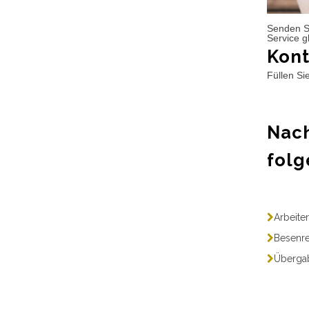
Senden S
Service g
Kont
Füllen Si
Nach
folg
Arbeite
Besenre
Übergab