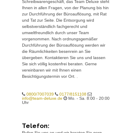
Schreibwarengeschäft, das Team Deluxe steht
Ihnen in allen Fragen, von der Planung bis hin
zur Durchführung der Büroauflösung, mit Rat
und Tat zur Seite. Die Entsorgung wird
selbstverständlich fachgerecht und
umweltfreundlich durch unser Team
vorgenommen. Nach ordnungsgemäßer
Durchführung der Büroauflösung werden wir
die Räumlichkeiten besenrein an Sie
übergeben. Kontaktieren Sie uns und lassen
Sie sich völlig kostenfrei beraten. Gerne
vereinbaren wir mit Ihnen einen
Besichtigungstermin vor Ort. .
0800/7007039
0177/8151108
info@team-deluxe.de
Mo. - Sa. 8:00 - 20:00
Uhr
Telefon:
Rufen Sie uns an und wir beraten Sie gern