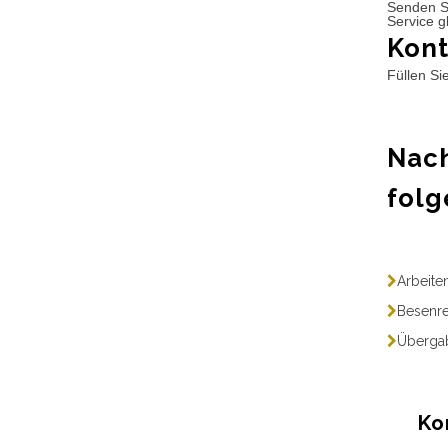
Senden S
Service g
Kont
Füllen Si
Nach
folg
Arbeite
Besenre
Übergab
Ko