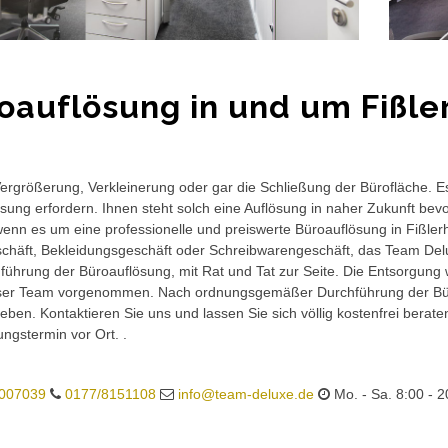
oauflösung in und um Fißle
rgrößerung, Verkleinerung oder gar die Schließung der Bürofläche. E
sung erfordern. Ihnen steht solch eine Auflösung in naher Zukunft bev
wenn es um eine professionelle und preiswerte Büroauflösung in Fißlerho
häft, Bekleidungsgeschäft oder Schreibwarengeschäft, das Team Delux
führung der Büroauflösung, mit Rat und Tat zur Seite. Die Entsorgung 
ser Team vorgenommen. Nach ordnungsgemäßer Durchführung der Büro
eben. Kontaktieren Sie uns und lassen Sie sich völlig kostenfrei berat
ungstermin vor Ort. .
007039
0177/8151108
info@team-deluxe.de
Mo. - Sa. 8:00 - 2