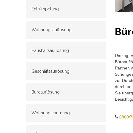
Entrümpelung
Bür
Wohnungsauflösung
Haushaltsauflösung
Umzug, Ve
Büroauflö
Partner, 
Geschäftsauflösung
Schuhgesc
zur Durch
durch un
Büroauflösung
Sie überg
Besichtig
Wohnungsräumung
0800/7