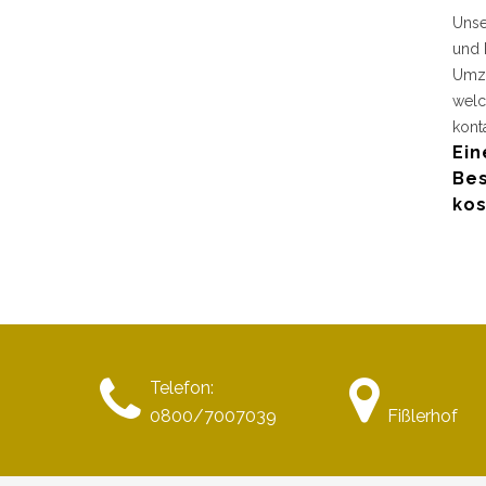
Unse
und 
Umzu
welc
kont
Ein
Bes
kos
Telefon:
0800/7007039
Fißlerhof