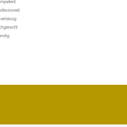
mpetent
ofessionell
verlässig
chgerecht
nstig