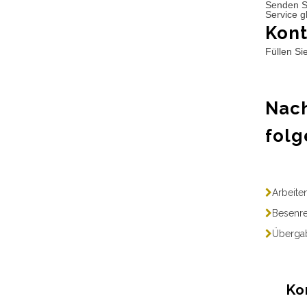
Senden S
Service g
Kont
Füllen Si
Nach
folg
Arbeite
Besenre
Übergab
Ko