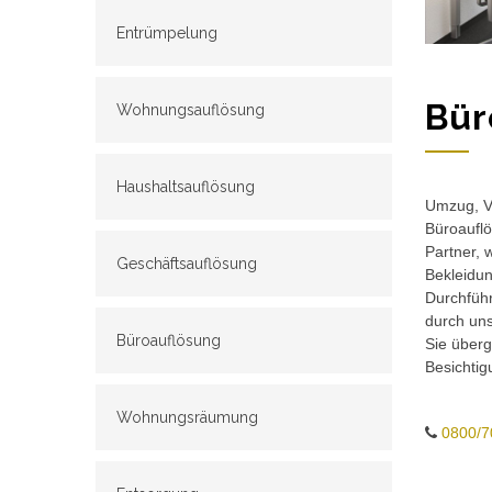
Entrümpelung
Bür
Wohnungsauflösung
Haushaltsauflösung
Umzug, Ve
Büroauflö
Partner, 
Geschäftsauflösung
Bekleidun
Durchführ
durch un
Büroauflösung
Sie überg
Besichtig
Wohnungsräumung
0800/7