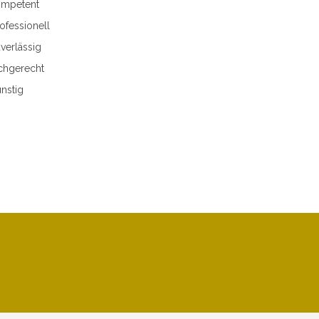
mpetent
ofessionell
verlässig
chgerecht
nstig