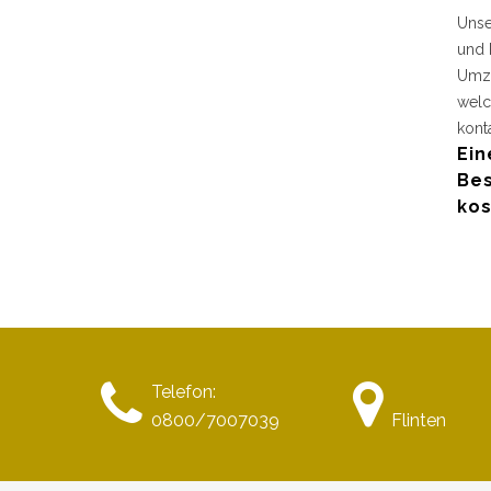
Unse
und 
Umzu
welc
kont
Ein
Bes
kos
Telefon:
0800/7007039
Flinten