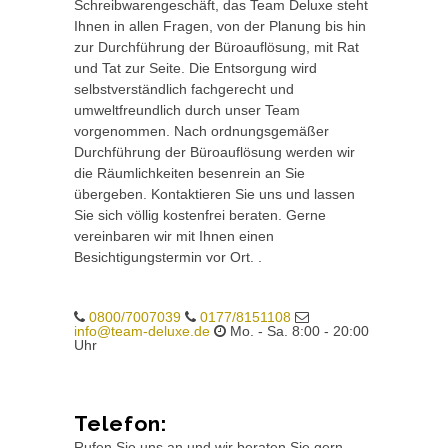
Schreibwarengeschäft, das Team Deluxe steht
Ihnen in allen Fragen, von der Planung bis hin
zur Durchführung der Büroauflösung, mit Rat
und Tat zur Seite. Die Entsorgung wird
selbstverständlich fachgerecht und
umweltfreundlich durch unser Team
vorgenommen. Nach ordnungsgemäßer
Durchführung der Büroauflösung werden wir
die Räumlichkeiten besenrein an Sie
übergeben. Kontaktieren Sie uns und lassen
Sie sich völlig kostenfrei beraten. Gerne
vereinbaren wir mit Ihnen einen
Besichtigungstermin vor Ort. .
0800/7007039
0177/8151108
info@team-deluxe.de
Mo. - Sa. 8:00 - 20:00
Uhr
Telefon:
Rufen Sie uns an und wir beraten Sie gern