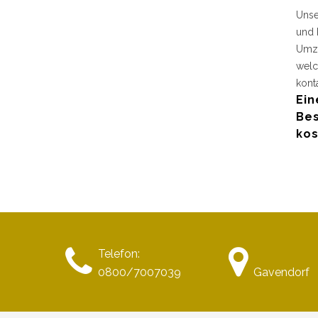
Unse
und 
Umzu
welc
kont
Ein
Bes
kos
Telefon:
0800/7007039
Gavendorf