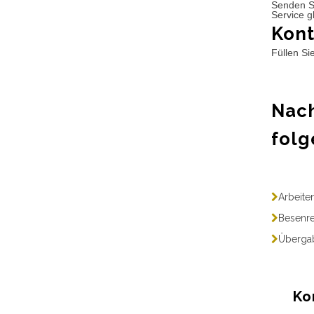
Senden S
Service g
Kont
Füllen Si
Nach
folg
Arbeite
Besenre
Übergab
Ko