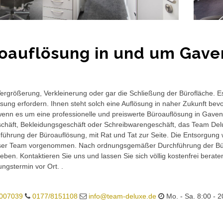
oauflösung in und um Gave
rgrößerung, Verkleinerung oder gar die Schließung der Bürofläche. E
sung erfordern. Ihnen steht solch eine Auflösung in naher Zukunft bev
wenn es um eine professionelle und preiswerte Büroauflösung in Gavendo
häft, Bekleidungsgeschäft oder Schreibwarengeschäft, das Team Delux
führung der Büroauflösung, mit Rat und Tat zur Seite. Die Entsorgung 
ser Team vorgenommen. Nach ordnungsgemäßer Durchführung der Büro
eben. Kontaktieren Sie uns und lassen Sie sich völlig kostenfrei berat
ungstermin vor Ort. .
007039
0177/8151108
info@team-deluxe.de
Mo. - Sa. 8:00 - 2