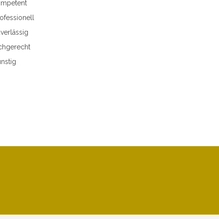
mpetent
ofessionell
verlässig
chgerecht
nstig