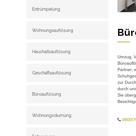
Entrümpelung
Bür
Wohnungsauflösung
Haushaltsauflösung
Umzug, Ve
Büroauflö
Partner, 
Geschäftsauflösung
Schuhgesc
zur Durch
durch un
Büroauflösung
Sie überg
Besichtig
Wohnungsräumung
0800/7