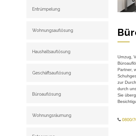
Entrümpelung
Bür
Wohnungsauflösung
Haushaltsauflösung
Umzug, Ve
Büroauflö
Partner, 
Geschäftsauflösung
Schuhgesc
zur Durch
durch un
Büroauflösung
Sie überg
Besichtig
Wohnungsräumung
0800/7