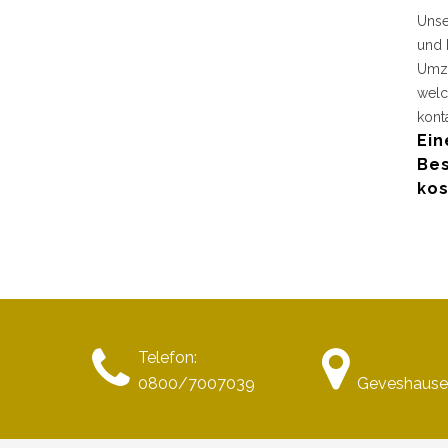
Unse
und 
Umzu
welc
kont
Ein
Bes
kos
Telefon:
0800/7007039
Geveshause