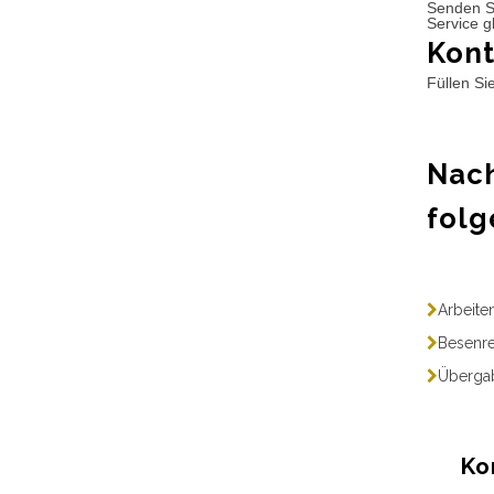
Senden S
Service g
Kont
Füllen Si
Nach
folg
Arbeite
Besenre
Übergab
Ko