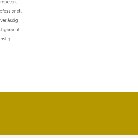
mpetent
ofessionell
verlässig
chgerecht
nstig