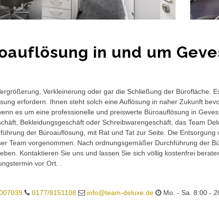
oauflösung in und um Gev
rgrößerung, Verkleinerung oder gar die Schließung der Bürofläche. E
sung erfordern. Ihnen steht solch eine Auflösung in naher Zukunft bev
wenn es um eine professionelle und preiswerte Büroauflösung in Gevesh
häft, Bekleidungsgeschäft oder Schreibwarengeschäft, das Team Delux
führung der Büroauflösung, mit Rat und Tat zur Seite. Die Entsorgung 
ser Team vorgenommen. Nach ordnungsgemäßer Durchführung der Büro
eben. Kontaktieren Sie uns und lassen Sie sich völlig kostenfrei berat
ungstermin vor Ort. .
007039
0177/8151108
info@team-deluxe.de
Mo. - Sa. 8:00 - 2