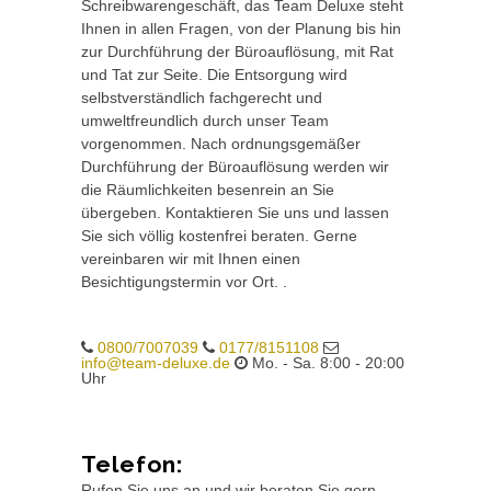
Schreibwarengeschäft, das Team Deluxe steht
Ihnen in allen Fragen, von der Planung bis hin
zur Durchführung der Büroauflösung, mit Rat
und Tat zur Seite. Die Entsorgung wird
selbstverständlich fachgerecht und
umweltfreundlich durch unser Team
vorgenommen. Nach ordnungsgemäßer
Durchführung der Büroauflösung werden wir
die Räumlichkeiten besenrein an Sie
übergeben. Kontaktieren Sie uns und lassen
Sie sich völlig kostenfrei beraten. Gerne
vereinbaren wir mit Ihnen einen
Besichtigungstermin vor Ort. .
0800/7007039
0177/8151108
info@team-deluxe.de
Mo. - Sa. 8:00 - 20:00
Uhr
Telefon:
Rufen Sie uns an und wir beraten Sie gern