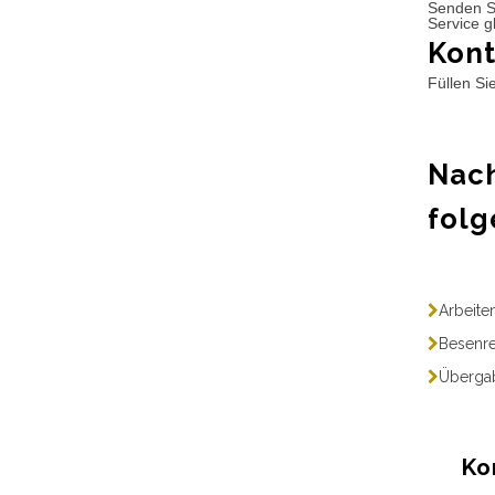
Senden S
Service g
Kont
Füllen Si
Nach
folg
Arbeite
Besenre
Übergab
Ko