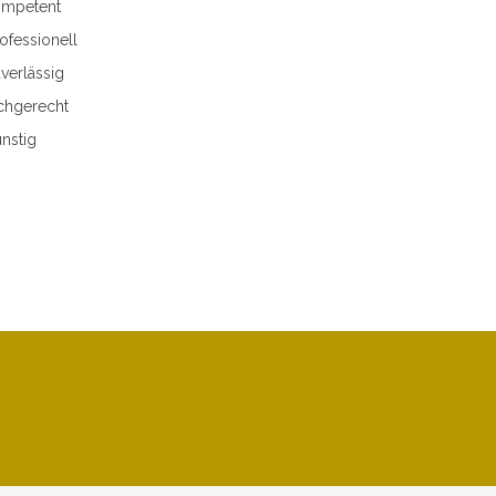
mpetent
ofessionell
verlässig
chgerecht
nstig