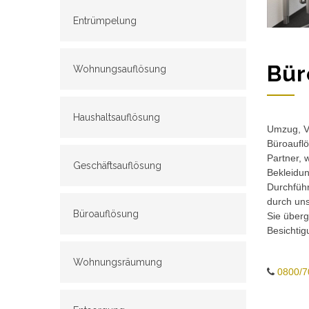
Entrümpelung
Bür
Wohnungsauflösung
Haushaltsauflösung
Umzug, Ve
Büroauflö
Partner, 
Geschäftsauflösung
Bekleidun
Durchführ
durch un
Büroauflösung
Sie überg
Besichtig
Wohnungsräumung
0800/7