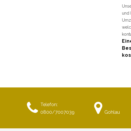
Unse
und 
Umzu
welc
kont
Ein
Bes
kos
Telefon:
0800/7007039
Gohlau