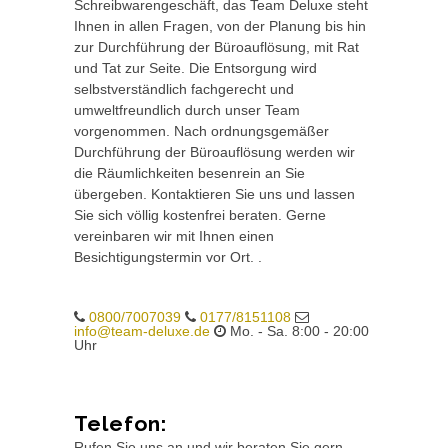
Schreibwarengeschäft, das Team Deluxe steht
Ihnen in allen Fragen, von der Planung bis hin
zur Durchführung der Büroauflösung, mit Rat
und Tat zur Seite. Die Entsorgung wird
selbstverständlich fachgerecht und
umweltfreundlich durch unser Team
vorgenommen. Nach ordnungsgemäßer
Durchführung der Büroauflösung werden wir
die Räumlichkeiten besenrein an Sie
übergeben. Kontaktieren Sie uns und lassen
Sie sich völlig kostenfrei beraten. Gerne
vereinbaren wir mit Ihnen einen
Besichtigungstermin vor Ort. .
0800/7007039
0177/8151108
info@team-deluxe.de
Mo. - Sa. 8:00 - 20:00
Uhr
Telefon:
Rufen Sie uns an und wir beraten Sie gern