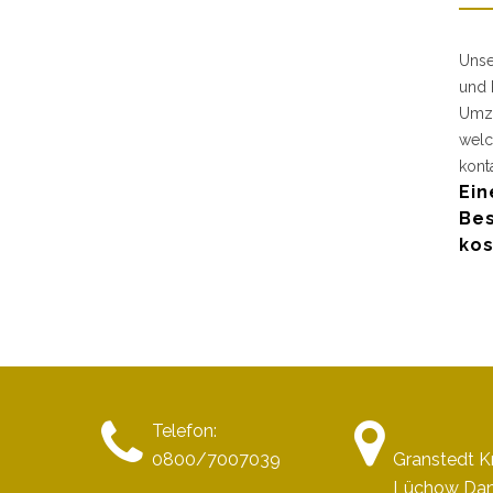
Unse
und 
Umzu
welc
kont
Ein
Bes
kos
Telefon:
0800/7007039
Granstedt K
Lüchow Da