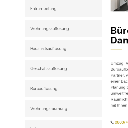
Entrümpelung
Bür
Wohnungsauflösung
Dan
Haushaltsauflösung
Umzug, Ve
Geschäftsauflösung
Büroauflö
Partner, 
einer Bäc
Planung b
Büroauflösung
umweltfr
Räumlichk
mit Ihnen
Wohnungsräumung
0800/7