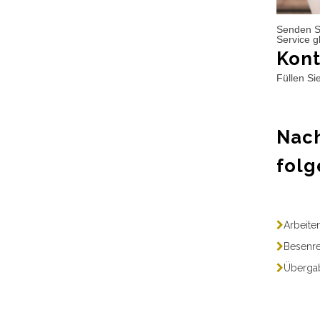
Senden S
Service g
Kont
Füllen Si
Nach
folg
Arbeite
Besenre
Übergab