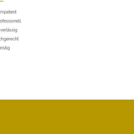
mpetent
ofessionell
verlässig
chgerecht
nstig