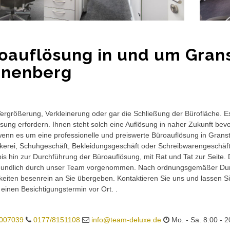
oauflösung in und um Gran
nenberg
rgrößerung, Verkleinerung oder gar die Schließung der Bürofläche. E
sung erfordern. Ihnen steht solch eine Auflösung in naher Zukunft bev
wenn es um eine professionelle und preiswerte Büroauflösung in Grans
kerei, Schuhgeschäft, Bekleidungsgeschäft oder Schreibwarengeschäft,
is hin zur Durchführung der Büroauflösung, mit Rat und Tat zur Seite.
eundlich durch unser Team vorgenommen. Nach ordnungsgemäßer Durc
eiten besenrein an Sie übergeben. Kontaktieren Sie uns und lassen Sie
 einen Besichtigungstermin vor Ort. .
007039
0177/8151108
info@team-deluxe.de
Mo. - Sa. 8:00 - 2