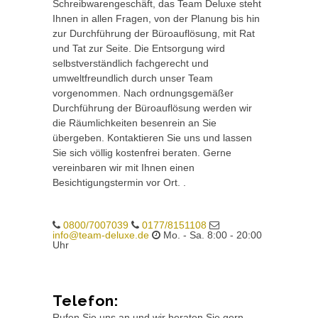
Schreibwarengeschäft, das Team Deluxe steht
Ihnen in allen Fragen, von der Planung bis hin
zur Durchführung der Büroauflösung, mit Rat
und Tat zur Seite. Die Entsorgung wird
selbstverständlich fachgerecht und
umweltfreundlich durch unser Team
vorgenommen. Nach ordnungsgemäßer
Durchführung der Büroauflösung werden wir
die Räumlichkeiten besenrein an Sie
übergeben. Kontaktieren Sie uns und lassen
Sie sich völlig kostenfrei beraten. Gerne
vereinbaren wir mit Ihnen einen
Besichtigungstermin vor Ort. .
0800/7007039
0177/8151108
info@team-deluxe.de
Mo. - Sa. 8:00 - 20:00
Uhr
Telefon:
Rufen Sie uns an und wir beraten Sie gern