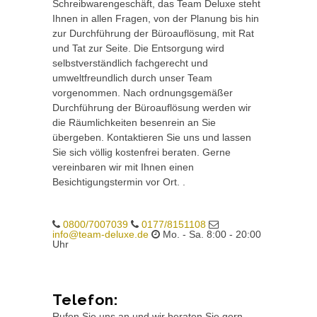
Schreibwarengeschäft, das Team Deluxe steht
Ihnen in allen Fragen, von der Planung bis hin
zur Durchführung der Büroauflösung, mit Rat
und Tat zur Seite. Die Entsorgung wird
selbstverständlich fachgerecht und
umweltfreundlich durch unser Team
vorgenommen. Nach ordnungsgemäßer
Durchführung der Büroauflösung werden wir
die Räumlichkeiten besenrein an Sie
übergeben. Kontaktieren Sie uns und lassen
Sie sich völlig kostenfrei beraten. Gerne
vereinbaren wir mit Ihnen einen
Besichtigungstermin vor Ort. .
0800/7007039
0177/8151108
info@team-deluxe.de
Mo. - Sa. 8:00 - 20:00
Uhr
Telefon:
Rufen Sie uns an und wir beraten Sie gern