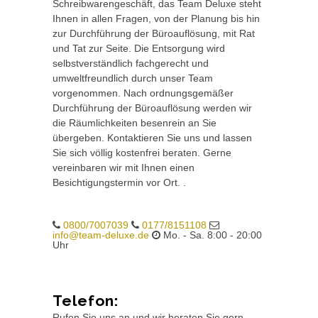
Schreibwarengeschäft, das Team Deluxe steht
Ihnen in allen Fragen, von der Planung bis hin
zur Durchführung der Büroauflösung, mit Rat
und Tat zur Seite. Die Entsorgung wird
selbstverständlich fachgerecht und
umweltfreundlich durch unser Team
vorgenommen. Nach ordnungsgemäßer
Durchführung der Büroauflösung werden wir
die Räumlichkeiten besenrein an Sie
übergeben. Kontaktieren Sie uns und lassen
Sie sich völlig kostenfrei beraten. Gerne
vereinbaren wir mit Ihnen einen
Besichtigungstermin vor Ort. .
0800/7007039
0177/8151108
info@team-deluxe.de
Mo. - Sa. 8:00 - 20:00
Uhr
Telefon:
Rufen Sie uns an und wir beraten Sie gern