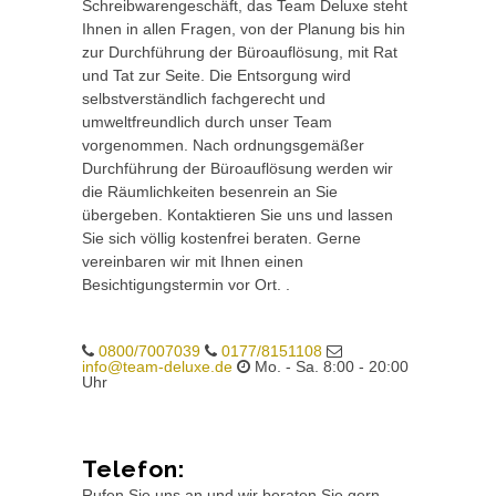
Schreibwarengeschäft, das Team Deluxe steht
Ihnen in allen Fragen, von der Planung bis hin
zur Durchführung der Büroauflösung, mit Rat
und Tat zur Seite. Die Entsorgung wird
selbstverständlich fachgerecht und
umweltfreundlich durch unser Team
vorgenommen. Nach ordnungsgemäßer
Durchführung der Büroauflösung werden wir
die Räumlichkeiten besenrein an Sie
übergeben. Kontaktieren Sie uns und lassen
Sie sich völlig kostenfrei beraten. Gerne
vereinbaren wir mit Ihnen einen
Besichtigungstermin vor Ort. .
0800/7007039
0177/8151108
info@team-deluxe.de
Mo. - Sa. 8:00 - 20:00
Uhr
Telefon:
Rufen Sie uns an und wir beraten Sie gern