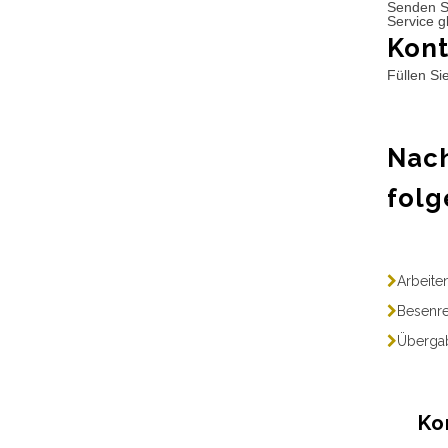
Senden S
Service g
Kont
Füllen Si
Nach
folg
Arbeite
Besenre
Übergab
Ko