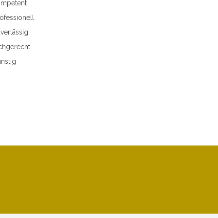
mpetent
ofessionell
verlässig
chgerecht
nstig