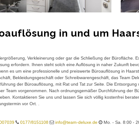
oauflösung in und um Haars
rgrößerung, Verkleinerung oder gar die Schließung der Bürofläche. E
sung erfordern. Ihnen steht solch eine Auflösung in naher Zukunft bev
wenn es um eine professionelle und preiswerte Büroauflösung in Haarstor
häft, Bekleidungsgeschäft oder Schreibwarengeschäft, das Team Delux
führung der Büroauflösung, mit Rat und Tat zur Seite. Die Entsorgung 
ser Team vorgenommen. Nach ordnungsgemäßer Durchführung der Büro
eben. Kontaktieren Sie uns und lassen Sie sich völlig kostenfrei berat
ungstermin vor Ort. .
007039
0177/8151108
info@team-deluxe.de
Mo. - Sa. 8:00 - 2