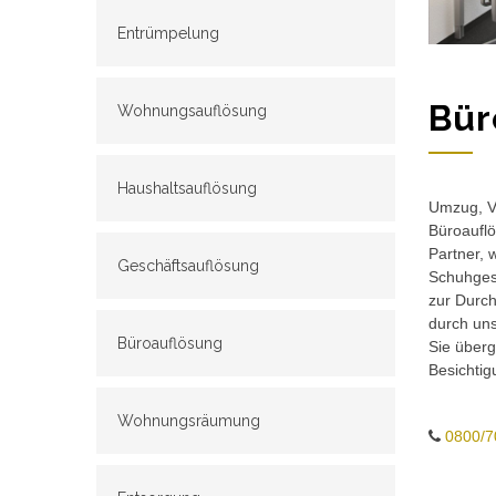
Entrümpelung
Bür
Wohnungsauflösung
Haushaltsauflösung
Umzug, Ve
Büroauflö
Partner, 
Geschäftsauflösung
Schuhgesc
zur Durch
durch un
Büroauflösung
Sie überg
Besichtig
Wohnungsräumung
0800/7