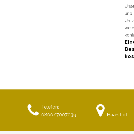
Unse
und 
Umzu
welc
kont
Ein
Bes
kos
Telefon:
0800/7007039
Haarstorf