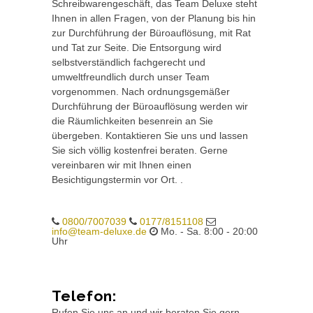
Schreibwarengeschäft, das Team Deluxe steht
Ihnen in allen Fragen, von der Planung bis hin
zur Durchführung der Büroauflösung, mit Rat
und Tat zur Seite. Die Entsorgung wird
selbstverständlich fachgerecht und
umweltfreundlich durch unser Team
vorgenommen. Nach ordnungsgemäßer
Durchführung der Büroauflösung werden wir
die Räumlichkeiten besenrein an Sie
übergeben. Kontaktieren Sie uns und lassen
Sie sich völlig kostenfrei beraten. Gerne
vereinbaren wir mit Ihnen einen
Besichtigungstermin vor Ort. .
0800/7007039
0177/8151108
info@team-deluxe.de
Mo. - Sa. 8:00 - 20:00
Uhr
Telefon:
Rufen Sie uns an und wir beraten Sie gern