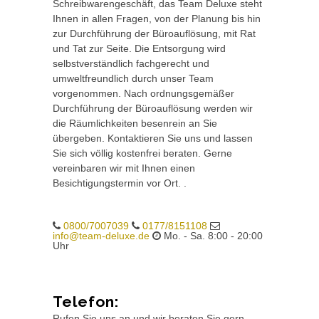
Schreibwarengeschäft, das Team Deluxe steht
Ihnen in allen Fragen, von der Planung bis hin
zur Durchführung der Büroauflösung, mit Rat
und Tat zur Seite. Die Entsorgung wird
selbstverständlich fachgerecht und
umweltfreundlich durch unser Team
vorgenommen. Nach ordnungsgemäßer
Durchführung der Büroauflösung werden wir
die Räumlichkeiten besenrein an Sie
übergeben. Kontaktieren Sie uns und lassen
Sie sich völlig kostenfrei beraten. Gerne
vereinbaren wir mit Ihnen einen
Besichtigungstermin vor Ort. .
0800/7007039
0177/8151108
info@team-deluxe.de
Mo. - Sa. 8:00 - 20:00
Uhr
Telefon:
Rufen Sie uns an und wir beraten Sie gern