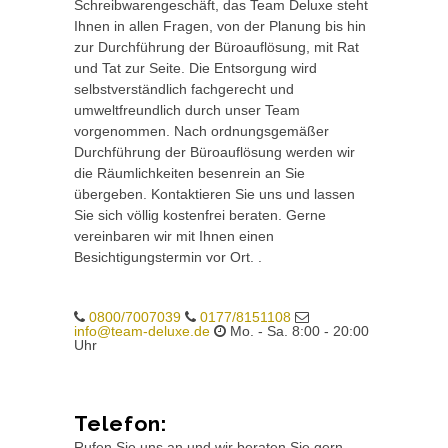
Schreibwarengeschäft, das Team Deluxe steht
Ihnen in allen Fragen, von der Planung bis hin
zur Durchführung der Büroauflösung, mit Rat
und Tat zur Seite. Die Entsorgung wird
selbstverständlich fachgerecht und
umweltfreundlich durch unser Team
vorgenommen. Nach ordnungsgemäßer
Durchführung der Büroauflösung werden wir
die Räumlichkeiten besenrein an Sie
übergeben. Kontaktieren Sie uns und lassen
Sie sich völlig kostenfrei beraten. Gerne
vereinbaren wir mit Ihnen einen
Besichtigungstermin vor Ort. .
0800/7007039
0177/8151108
info@team-deluxe.de
Mo. - Sa. 8:00 - 20:00
Uhr
Telefon:
Rufen Sie uns an und wir beraten Sie gern