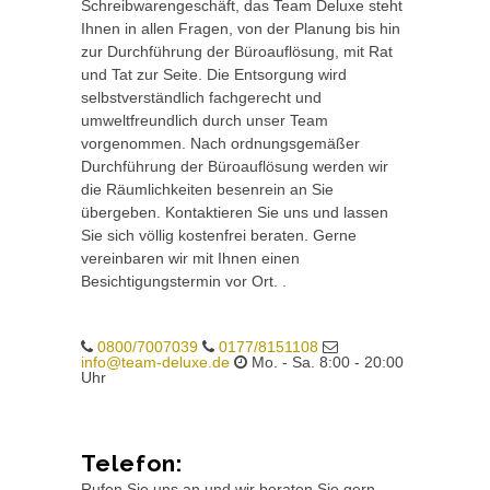
Schreibwarengeschäft, das Team Deluxe steht
Ihnen in allen Fragen, von der Planung bis hin
zur Durchführung der Büroauflösung, mit Rat
und Tat zur Seite. Die Entsorgung wird
selbstverständlich fachgerecht und
umweltfreundlich durch unser Team
vorgenommen. Nach ordnungsgemäßer
Durchführung der Büroauflösung werden wir
die Räumlichkeiten besenrein an Sie
übergeben. Kontaktieren Sie uns und lassen
Sie sich völlig kostenfrei beraten. Gerne
vereinbaren wir mit Ihnen einen
Besichtigungstermin vor Ort. .
0800/7007039
0177/8151108
info@team-deluxe.de
Mo. - Sa. 8:00 - 20:00
Uhr
Telefon:
Rufen Sie uns an und wir beraten Sie gern