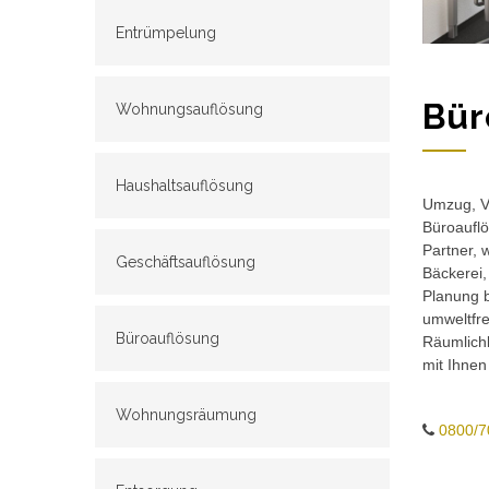
Entrümpelung
Bür
Wohnungsauflösung
Haushaltsauflösung
Umzug, Ve
Büroauflö
Partner, 
Geschäftsauflösung
Bäckerei,
Planung b
umweltfr
Büroauflösung
Räumlichk
mit Ihnen
Wohnungsräumung
0800/7