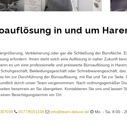
oauflösung in und um Hare
rgrößerung, Verkleinerung oder gar die Schließung der Bürofläche. E
sung erfordern. Ihnen steht solch eine Auflösung in naher Zukunft bev
wenn es um eine professionelle und preiswerte Büroauflösung in Harenzh
 Schuhgeschäft, Bekleidungsgeschäft oder Schreibwarengeschäft, das 
is hin zur Durchführung der Büroauflösung, mit Rat und Tat zur Seite.
eundlich durch unser Team vorgenommen. Nach ordnungsgemäßer Durc
eiten besenrein an Sie übergeben. Kontaktieren Sie uns und lassen Sie
 einen Besichtigungstermin vor Ort. .
007039
0177/8151108
info@team-deluxe.de
Mo. - Sa. 8:00 - 2