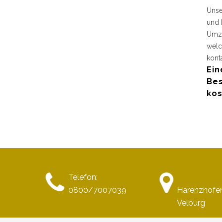
Unse
und 
Umzu
welc
kont
Ein
Bes
kos
Telefon:
0800/7007039
Harenzhofen
Velburg