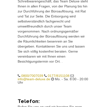
Schreibwarengeschäft, das Team Deluxe steht
Ihnen in allen Fragen, von der Planung bis hin
zur Durchführung der Büroauflösung, mit Rat
und Tat zur Seite. Die Entsorgung wird
selbstverständlich fachgerecht und
umweltfreundlich durch unser Team
vorgenommen. Nach ordnungsgemäßer
Durchführung der Büroauflösung werden wir
die Räumlichkeiten besenrein an Sie
übergeben. Kontaktieren Sie uns und lassen
Sie sich völlig kostenfrei beraten. Gerne
vereinbaren wir mit Ihnen einen
Besichtigungstermin vor Ort. .
0800/7007039
0177/8151108
info@team-deluxe.de
Mo. - Sa. 8:00 - 20:00
Uhr
Telefon:
Rufen Sie uns an und wir beraten Sie gern