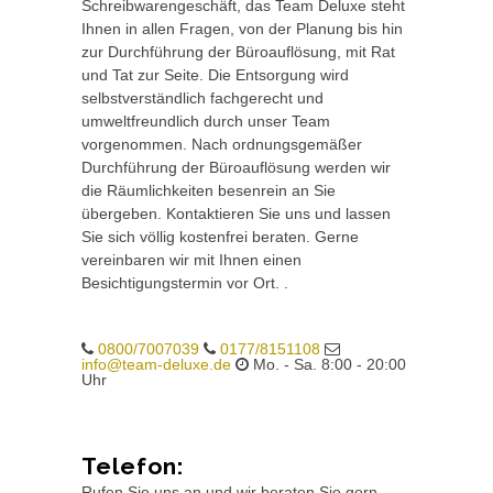
Schreibwarengeschäft, das Team Deluxe steht
Ihnen in allen Fragen, von der Planung bis hin
zur Durchführung der Büroauflösung, mit Rat
und Tat zur Seite. Die Entsorgung wird
selbstverständlich fachgerecht und
umweltfreundlich durch unser Team
vorgenommen. Nach ordnungsgemäßer
Durchführung der Büroauflösung werden wir
die Räumlichkeiten besenrein an Sie
übergeben. Kontaktieren Sie uns und lassen
Sie sich völlig kostenfrei beraten. Gerne
vereinbaren wir mit Ihnen einen
Besichtigungstermin vor Ort. .
0800/7007039
0177/8151108
info@team-deluxe.de
Mo. - Sa. 8:00 - 20:00
Uhr
Telefon:
Rufen Sie uns an und wir beraten Sie gern