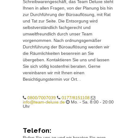
Schreibwarengeschäft, das Team Deluxe steht
Ihnen in allen Fragen, von der Planung bis hin
zur Durchführung der Büroauflösung, mit Rat
und Tat zur Seite. Die Entsorgung wird
selbstverständlich fachgerecht und
umweltfreundlich durch unser Team
vorgenommen. Nach ordnungsgemäßer
Durchführung der Büroauflösung werden wir
die Räumlichkeiten besenrein an Sie
übergeben. Kontaktieren Sie uns und lassen
Sie sich völlig kostenfrei beraten. Gerne
vereinbaren wir mit Ihnen einen
Besichtigungstermin vor Ort. .
0800/7007039
0177/8151108
info@team-deluxe.de
Mo. - Sa. 8:00 - 20:00
Uhr
Telefon:
Rufen Sie uns an und wir beraten Sie gern