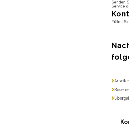
Senden S
Service g
Kont
Füllen Si
Nach
folg
Arbeite
Besenre
Übergab
Ko