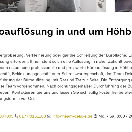
oauflösung in und um Höh
rgrößerung, Verkleinerung oder gar die Schließung der Bürofläche. E
sung erfordern. Ihnen steht solch eine Auflösung in naher Zukunft bev
wenn es um eine professionelle und preiswerte Büroauflösung in Höhbeck
häft, Bekleidungsgeschäft oder Schreibwarengeschäft, das Team Delux
führung der Büroauflösung, mit Rat und Tat zur Seite. Die Entsorgung 
ser Team vorgenommen. Nach ordnungsgemäßer Durchführung der Büro
eben. Kontaktieren Sie uns und lassen Sie sich völlig kostenfrei berat
ungstermin vor Ort. .
007039
0177/8151108
info@team-deluxe.de
Mo. - Sa. 8:00 - 2