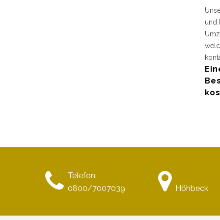
Unse
und 
Umzu
welc
kont
Ein
Bes
kos
Telefon:
0800/7007039
Höhbeck