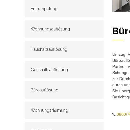
Entrümpelung
Bür
Wohnungsauflösung
Haushaltsauflösung
Umzug, Ve
Büroauflö
Partner, 
Geschäftsauflösung
Schuhgesc
zur Durch
durch un
Büroauflösung
Sie überg
Besichtig
Wohnungsräumung
0800/7