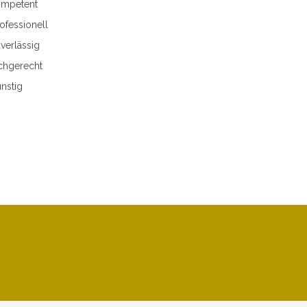
mpetent
ofessionell
verlässig
chgerecht
nstig