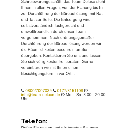
Schreibwarengeschäft, das Team Deluxe steht
Ihnen in allen Fragen, von der Planung bis hin
zur Durchführung der Büroauflösung, mit Rat
und Tat zur Seite. Die Entsorgung wird
selbstverständlich fachgerecht und
umweltfreundlich durch unser Team
vorgenommen. Nach ordnungsgemäßer
Durchführung der Büroauflösung werden wir
die Räumlichkeiten besenrein an Sie
übergeben. Kontaktieren Sie uns und lassen
Sie sich völlig kostenfrei beraten. Gerne
vereinbaren wir mit Ihnen einen
Besichtigungstermin vor Ort. .
0800/7007039
0177/8151108
info@team-deluxe.de
Mo. - Sa. 8:00 - 20:00
Uhr
Telefon:
Rufen Sie uns an und wir beraten Sie gern