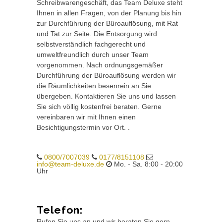
Schreibwarengeschäft, das Team Deluxe steht
Ihnen in allen Fragen, von der Planung bis hin
zur Durchführung der Büroauflösung, mit Rat
und Tat zur Seite. Die Entsorgung wird
selbstverständlich fachgerecht und
umweltfreundlich durch unser Team
vorgenommen. Nach ordnungsgemäßer
Durchführung der Büroauflösung werden wir
die Räumlichkeiten besenrein an Sie
übergeben. Kontaktieren Sie uns und lassen
Sie sich völlig kostenfrei beraten. Gerne
vereinbaren wir mit Ihnen einen
Besichtigungstermin vor Ort. .
0800/7007039
0177/8151108
info@team-deluxe.de
Mo. - Sa. 8:00 - 20:00
Uhr
Telefon:
Rufen Sie uns an und wir beraten Sie gern